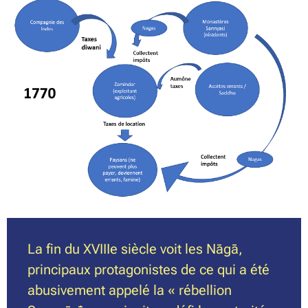
La fin du XVIIIe siècle voit les Nāgā,
principaux protagonistes de ce qui a été
abusivement appelé la « rébellion