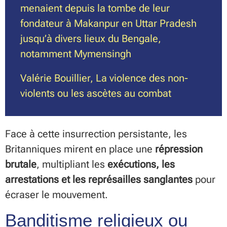
menaient depuis la tombe de leur
fondateur à Makanpur en Uttar Pradesh
jusqu’à divers lieux du Bengale,
notamment Mymensingh
Valérie Bouillier, La violence des non-
violents ou les ascètes au combat
Face à cette insurrection persistante, les
Britanniques mirent en place une
répression
brutale
, multipliant les
exécutions, les
arrestations et les représailles sanglantes
pour
écraser le mouvement.
Banditisme religieux ou