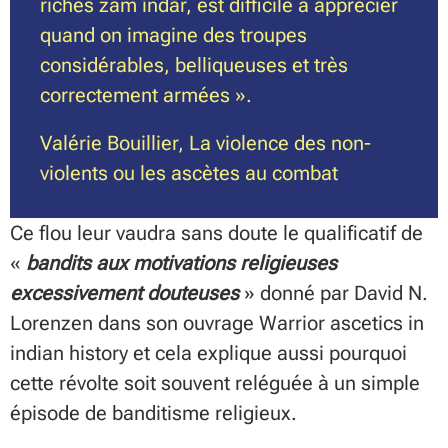
riches zam īndār, est difficile à apprécier
quand on imagine des troupes
considérables, belliqueuses et très
correctement armées ».
Valérie Bouillier, La violence des non-
violents ou les ascètes au combat
Ce flou leur vaudra sans doute le qualificatif de
«
bandits aux motivations religieuses
excessivement douteuse
s
» donné par David N.
Lorenzen dans son ouvrage
Warrior ascetics in
indian history
et cela explique aussi pourquoi
cette révolte soit souvent reléguée à un simple
épisode de banditisme religieux.