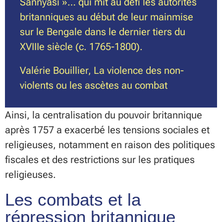
Sannyāsī »… qui mit au défi les autorités
britanniques au début de leur mainmise
sur le Bengale dans le dernier tiers du
XVIIIe siècle (c. 1765-1800).
Valérie Bouillier, La violence des non-
violents ou les ascètes au combat
Ainsi, la centralisation du pouvoir britannique
après 1757 a exacerbé les tensions sociales et
religieuses, notamment en raison des politiques
fiscales et des restrictions sur les pratiques
religieuses.
Les combats et la
répression britannique