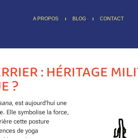
A PROPOS
BLOG
CONTACT
RIER : HÉRITAGE MIL
E ?
sana
, est aujourd’hui une
. Elle symbolise la force,
rrière cette posture
uences de yoga