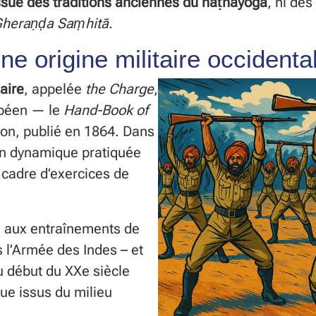
issue des traditions anciennes du haṭhayoga
, ni de
heraṇḍa Saṃhitā
.
ne origine militaire occidenta
aire
, appelée
the Charge
,
opéen — le
Hand-Book of
n, publié en 1864. Dans
on dynamique pratiquée
 cadre d’exercices de
s aux entraînements de
 l’Armée des Indes – et
u début du XXe siècle
ue issus du milieu