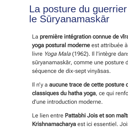
La posture du guerrie
le Sūryanamaskār
La
première intégration connue de vī
yoga postural moderne
est attribuée 
livre
Yoga Mala
(1962). Il l’intègre d
sūryanamaskār, comme une posture 
séquence de dix-sept vinyāsas.
Il n’y a
aucune trace de cette posture d
classiques du hatha yoga
, ce qui renfo
d’une introduction moderne.
Le lien entre
Pattabhi Jois et son maît
Krishnamacharya
est ici essentiel. Jo