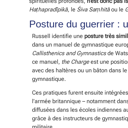
spirituelles profondes,
n’est donc pas 
Haṭhapradīpikā
, le
Śiva Saṃhitā
ou le
G
Posture du guerrier : u
Russell identifie une
posture très simil
dans un manuel de gymnastique eur
Callisthenics and Gymnastics
de Watso
ce manuel,
the Charge
est une positi
avec des haltères ou un bâton dans le
gymnastique.
Ces pratiques furent ensuite intégrée
l’armée britannique – notamment dans
diffusées dans les écoles indiennes a
grâce à des instructeurs de gymnastiq
militaire.