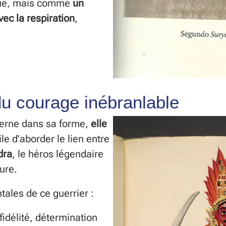
que, mais comme
un
c la respiration
,
du courage inébranlable
derne dans sa forme,
elle
cile d’aborder le lien entre
dra
, le héros légendaire
ure.
tales de ce guerrier :
fidélité, détermination