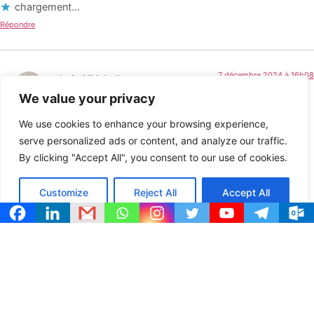
chargement…
Répondre
7 décembre 2024 à 16h08
admin8764
dit :
We value your privacy
Merci jackie pour ton commentaires, en effet l’idée était de
We use cookies to enhance your browsing experience,
proposer des astuces simples à réliser, sans matériel, sans
serve personalized ads or content, and analyze our traffic.
rendez-vous. A te lire Daphné
By clicking "Accept All", you consent to our use of cookies.
chargement…
Customize
Reject All
Accept All
Répondre
LAISSER UN COMMENTAIRE